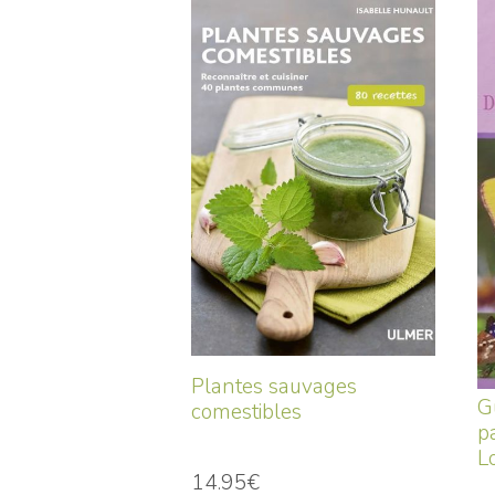
Plantes sauvages
G
comestibles
p
L
14.95€