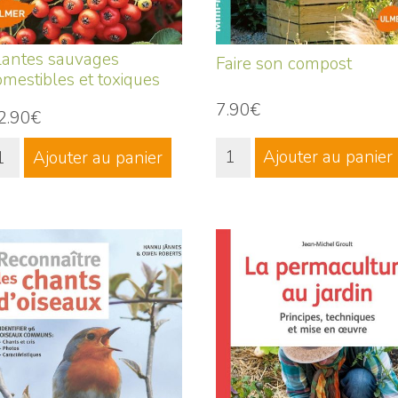
lantes sauvages
Faire son compost
omestibles et toxiques
7.90€
2.90€