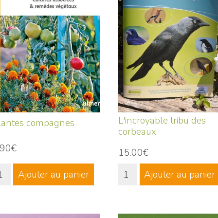
L'incroyable tribu des
lantes compagnes
corbeaux
.90€
15.00€