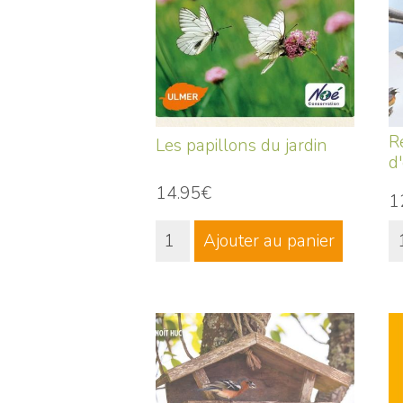
R
Les papillons du jardin
d
14.95€
1