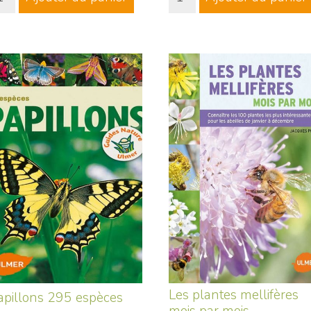
Les plantes mellifères
apillons 295 espèces
mois par mois