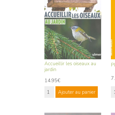
Accueillir les oiseaux au
P
jardin
7
14.95€