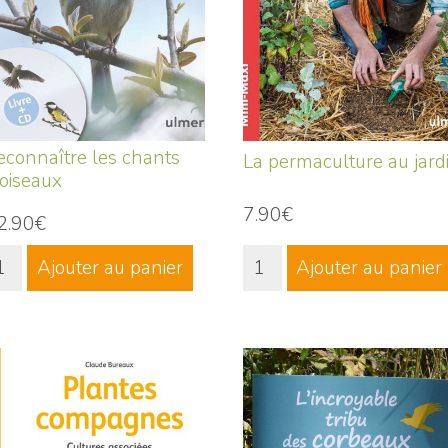
econnaître les chants
La permaculture au jard
'oiseaux
7.90€
2.90€