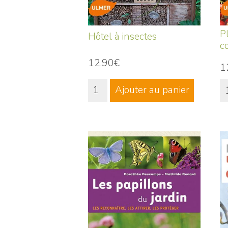
P
Hôtel à insectes
c
12.90€
1