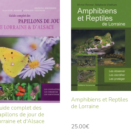
Amphibiens et Reptiles
de Lorraine
uide complet des
apillons de jour de
orraine et d'Alsace
25.00€