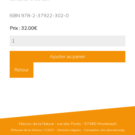
ISBN 978-2-37922-302-0
Prix : 32.00€
Retour
Maison de la Nature - rue des Ponts - 57480 Montenach
©Maison de la Nature / CCB3F
-
Mentions légales
-
Conception site alternativedg