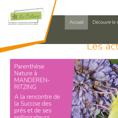
Accueil
Découvrir le 
Les ac
Parenthèse
Nature à
MANDEREN-
RITZING
A la rencontre de
la Succise des
prés et de ses
pollinisateurs