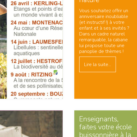
Vous souhaitez offrir un
anniversaire inoubliable
(et instructif !) à votre
enfant et à ses invités ?
Dans un cadre naturel
remarquable, la cabane
lui propose toute une
panoplie de thèmes !
Lire la suite...
Enseignants,
faites votre école
buissonnière à la