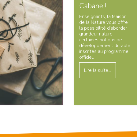
Cabane !
Enseignants, la Maison
de la Nature vous offre
la possibilité d’aborder
grandeur nature
certaines notions de
développement durable
inscrites au programme
officiel.
Lire la suite...