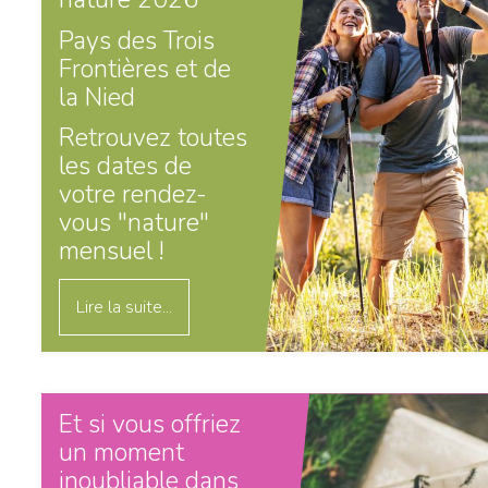
Pays des Trois
Frontières et de
la Nied
Retrouvez toutes
les dates de
votre rendez-
vous "nature"
mensuel !
Lire la suite...
Et si vous offriez
un moment
inoubliable dans