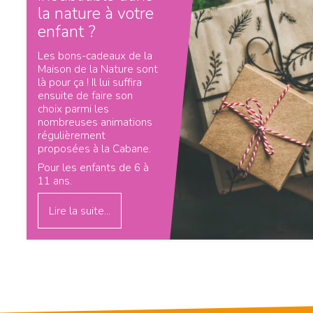
la nature à votre
enfant ?
Les bons-cadeaux de la
Maison de la Nature sont
là pour ça ! Il lui suffira
ensuite de faire son
choix parmi les
nombreuses animations
régulièrement
proposées à la Cabane.
Pour les enfants de 6 à
11 ans.
Lire la suite...