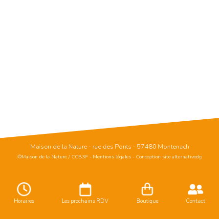
Maison de la Nature - rue des Ponts - 57480 Montenach
©Maison de la Nature / CCB3F
-
Mentions légales
-
Conception site alternativedg
Horaires
Les prochains RDV
Boutique
Contact